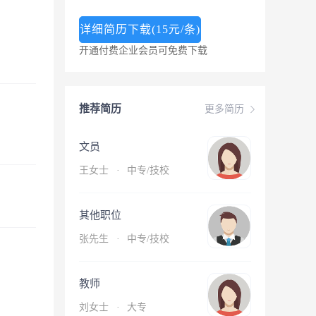
详细简历下载(15元/条)
开通付费企业会员可免费下载
推荐简历
更多简历
文员
王女士
·
中专/技校
其他职位
张先生
·
中专/技校
教师
刘女士
·
大专