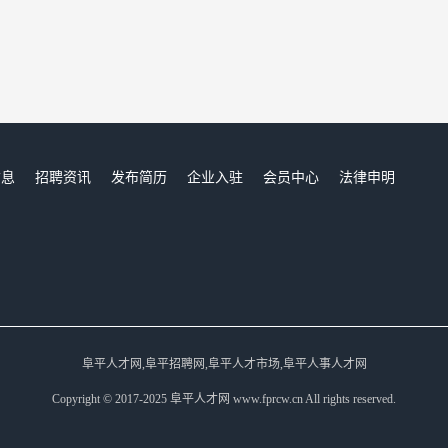
信息
招聘资讯
发布简历
企业入驻
会员中心
法律申明
们
阜平人才网,阜平招聘网,阜平人才市场,阜平人事人才网
Copyright © 2017-2025 阜平人才网 www.fprcw.cn All rights reserved.