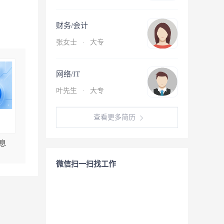
财务/会计
张女士
·
大专
网络/IT
叶先生
·
大专
查看更多简历
息
微信扫一扫找工作