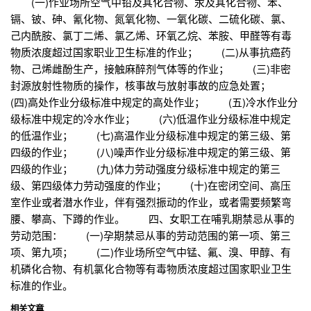
(一)作业场所空气中铅及其化合物、汞及其化合物、苯、
镉、铍、砷、氰化物、氮氧化物、一氧化碳、二硫化碳、氯、
己内酰胺、氯丁二烯、氯乙烯、环氧乙烷、苯胺、甲醛等有毒
物质浓度超过国家职业卫生标准的作业； (二)从事抗癌药
物、己烯雌酚生产，接触麻醉剂气体等的作业； (三)非密
封源放射性物质的操作，核事故与放射事故的应急处置；
(四)高处作业分级标准中规定的高处作业； (五)冷水作业分
级标准中规定的冷水作业； (六)低温作业分级标准中规定
的低温作业； (七)高温作业分级标准中规定的第三级、第
四级的作业； (八)噪声作业分级标准中规定的第三级、第
四级的作业； (九)体力劳动强度分级标准中规定的第三
级、第四级体力劳动强度的作业； (十)在密闭空间、高压
室作业或者潜水作业，伴有强烈振动的作业，或者需要频繁弯
腰、攀高、下蹲的作业。 四、女职工在哺乳期禁忌从事的
劳动范围： (一)孕期禁忌从事的劳动范围的第一项、第三
项、第九项； (二)作业场所空气中锰、氟、溴、甲醇、有
机磷化合物、有机氯化合物等有毒物质浓度超过国家职业卫生
标准的作业。
相关文章