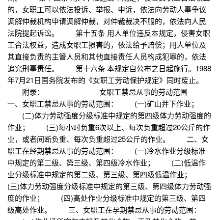
的，女职工可以依法投诉、举报、申诉，依法向劳动人事争议
调解仲裁机构申请调解仲裁，对仲裁裁决不服的，依法向人民
法院提起诉讼。 第十五条 用人单位违反本规定，侵害女职
工合法权益，造成女职工损害的，依法给予赔偿；用人单位及
其直接负责的主管人员和其他直接责任人员构成犯罪的，依法
追究刑事责任。 第十六条 本规定自公布之日起施行。1988
年7月21日国务院发布的《女职工劳动保护规定》同时废止。
附录： 女职工禁忌从事的劳动范围
一、女职工禁忌从事的劳动范围： (一)矿山井下作业；
(二)体力劳动强度分级标准中规定的第四级体力劳动强度的
作业； (三)每小时负重6次以上、每次负重超过20公斤的作
业，或者间断负重、每次负重超过25公斤的作业。 二、女
职工在经期禁忌从事的劳动范围： (一)冷水作业分级标准
中规定的第二级、第三级、第四级冷水作业； (二)低温作
业分级标准中规定的第二级、第三级、第四级低温作业；
(三)体力劳动强度分级标准中规定的第三级、第四级体力劳动强
度的作业； (四)高处作业分级标准中规定的第三级、第四
级高处作业。 三、女职工在孕期禁忌从事的劳动范围：