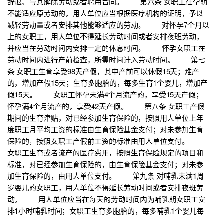
辞退、与其解除劳动或者聘用合同。 第六条 女职工在孕期
不能适应原劳动的，用人单位应当根据医疗机构的证明，予以
减轻劳动量或者安排其他能够适应的劳动。 对怀孕7个月以
上的女职工，用人单位不得延长劳动时间或者安排夜班劳动，
并应当在劳动时间内安排一定的休息时间。 怀孕女职工在
劳动时间内进行产前检查，所需时间计入劳动时间。 第七
条 女职工生育享受98天产假，其中产前可以休假15天；难产
的，增加产假15天；生育多胞胎的，每多生育1个婴儿，增加产
假15天。 女职工怀孕未满4个月流产的，享受15天产假；
怀孕满4个月流产的，享受42天产假。 第八条 女职工产假
期间的生育津贴，对已经参加生育保险的，按照用人单位上年
度职工月平均工资的标准由生育保险基金支付；对未参加生育
保险的，按照女职工产假前工资的标准由用人单位支付。
女职工生育或者流产的医疗费用，按照生育保险规定的项目和
标准，对已经参加生育保险的，由生育保险基金支付；对未参
加生育保险的，由用人单位支付。 第九条 对哺乳未满1周
岁婴儿的女职工，用人单位不得延长劳动时间或者安排夜班劳
动。 用人单位应当在每天的劳动时间内为哺乳期女职工安
排1小时哺乳时间；女职工生育多胞胎的，每多哺乳1个婴儿每